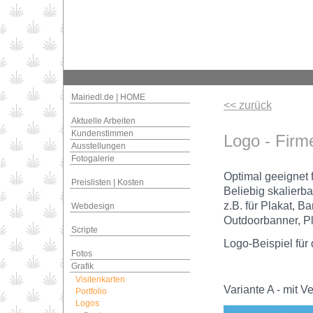
Mairiedl.de | HOME
<< zurück
Aktuelle Arbeiten
Kundenstimmen
Logo - Fir
Ausstellungen
Fotogalerie
Optimal geeignet f
Preislisten | Kosten
Beliebig skalierba
z.B. für Plakat, 
Webdesign
Outdoorbanner, P
Scripte
Logo-Beispiel für
Fotos
Grafik
Visitenkarten
Variante A - mit V
Portfolio
Logos