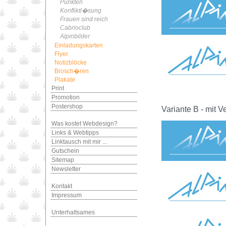
Punkten
Konfliktl�sung
Frauen sind reich
Cabrioclub
Alpinbilder
Einladungskarten
Flyer
Notizblöcke
Brosch�ren
Plakate
Print
Promotion
Postershop
Variante B - mit V
Was kostet Webdesign?
Links & Webtipps
Linktausch mit mir ...
Gutschein
Sitemap
Newsletter
Kontakt
Impressum
Unterhaltsames